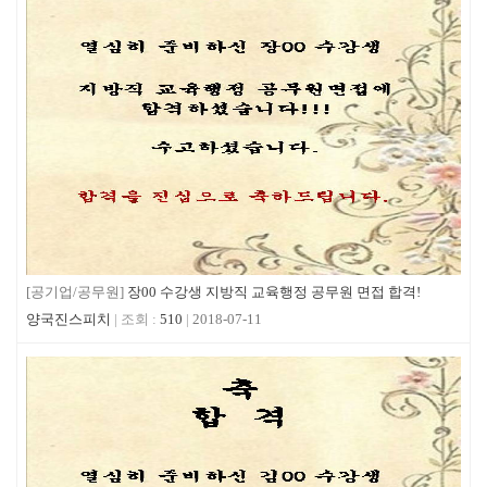
[공기업/공무원]
장00 수강생 지방직 교육행정 공무원 면접 합격!
양국진스피치
510
2018-07-11