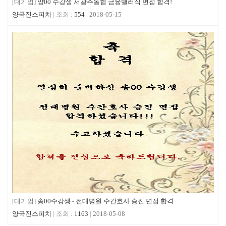
[대기업]
양00 수강생 서광주농협 금융텔러직 면접 합격!
양국진스피치
554
2018-05-15
[대기업]
송00수강생~ 전대병원 수간호사 승진 면접 합격
양국진스피치
1163
2018-05-08