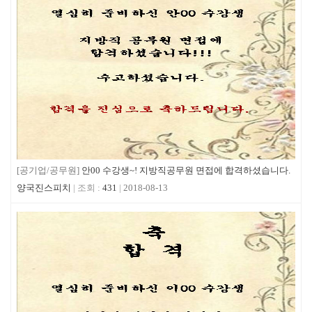
[공기업/공무원]
안00 수강생~! 지방직공무원 면접에 합격하셨습니다.
양국진스피치
431
2018-08-13