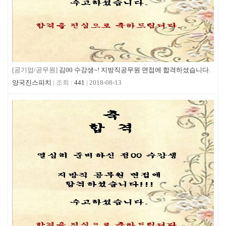
[공기업/공무원]
김00 수강생~! 지방직공무원 면접에 합격하셨습니다.
양국진스피치
441
2018-08-13