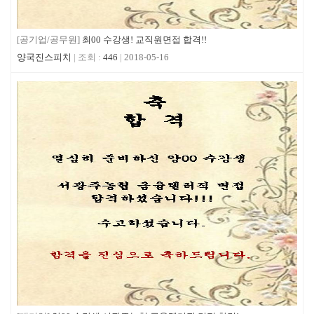
[공기업/공무원]
최00 수강생! 교직원면접 합격!!
양국진스피치
446
2018-05-16