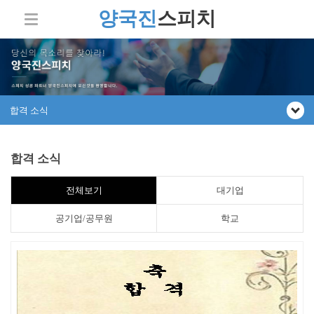
양국진
스피치
합격 소식
합격 소식
전체보기
대기업
공기업/공무원
학교