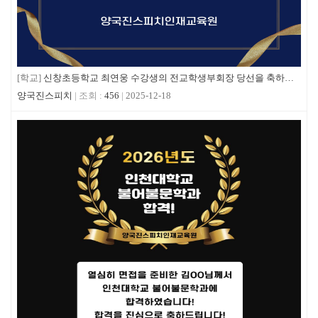
[학교]
신창초등학교 최연웅 수강생의 전교학생부회장 당선을 축하합니다!
양국진스피치
456
2025-12-18