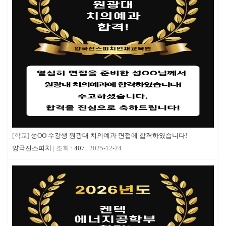
[학교]
성OO 수강생 원광대 치의예과 면접에 합격하였습니다!
양국진스피치
407
2025-12-24