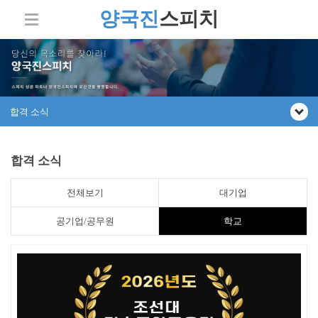
양국진
스피치
합격 소식
합격 소식
전체보기
대기업
공기업/공무원
학교