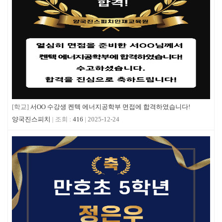
[학교]
서OO 수강생 켄텍 에너지공학부 면접에 합격하였습니다!
양국진스피치
416
2025-12-24