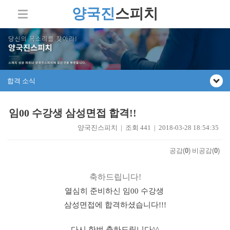
양국진
스피치
합격 소식
임00 수강생 삼성면접 합격!!
양국진스피치 | 조회 441 | 2018-03-28 18:54:35
공감(
0
)
비공감(
0
)
축하드립니다!
열심히 준비하신 임00 수강생
삼성면접에 합격하셨습니다!!!
다시 한번 축하드립니다^^