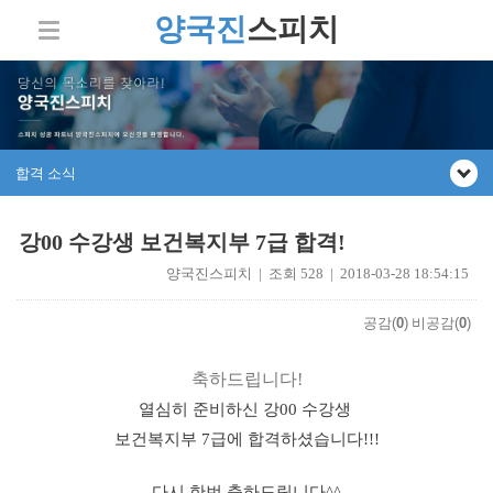
양국진
스피치
합격 소식
강00 수강생 보건복지부 7급 합격!
양국진스피치 | 조회 528 | 2018-03-28 18:54:15
공감(
0
)
비공감(
0
)
축하드립니다!
열심히 준비하신 강00 수강생
보건복지부 7급에 합격하셨습니다!!!
다시 한번 축하드립니다^^