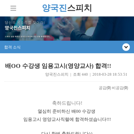
양국진
스피치
합격 소식
배OO 수강생 임용고시(영양교사) 합격!!
양국진스피치 | 조회 440 | 2018-03-28 18:53:51
공감(
0
)
비공감(
0
)
축하드립니다!
열심히 준비하신 배00 수강생
임용고시 영양교사직렬에 합격하셨습니다!!!
다시 한번 축하드립니다^^