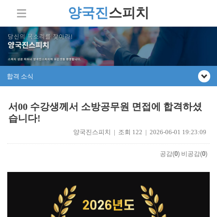
양국진
스피치
합격 소식
서00 수강생께서 소방공무원 면접에 합격하셨
습니다!
양국진스피치 | 조회 122 | 2026-06-01 19:23:09
공감(
0
)
비공감(
0
)