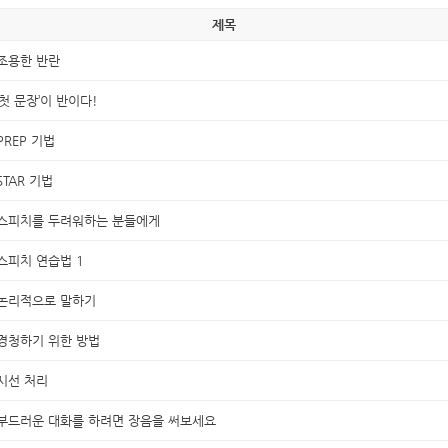
제목
조용한 반란
‘첫 문장’이 반이다!
PREP 기법
STAR 기법
스피치를 두려워하는 분들에게
스피치 연습법 1
논리적으로 말하기
경청하기 위한 방법
시선 처리
부드러운 대화를 하려면 장음을 써보세요