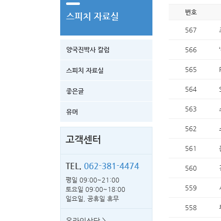
번호
스피치 자료실
567
양국진박사 칼럼
566
565
스피치 자료실
564
좋은글
563
유머
562
고객센터
561
TEL.
062-381-4474
560
평일 09:00~21:00
559
토요일 09:00~18:00
일요일, 공휴일 휴무
558
온라인상담 >