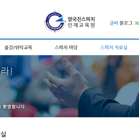
글씨
블로그
N
출강/위탁교육
스피치 마당
스피치 자료실
료실