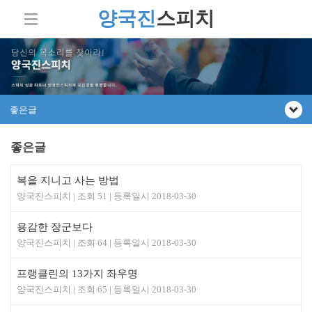
양국진
스피치
좋은글
좋은글
복을 지니고 사는 방법
양국진스피치
51
2018-03-30
용감한 장군보다
양국진스피치
64
2018-03-30
프랭클린의 13가지 좌우명
양국진스피치
65
2018-03-30