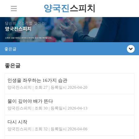
양국진
스피치
좋은글
좋은글
인생을 좌우하는 16가지 습관
양국진스피치
27
2026-04-20
물이 깊어야 배가 뜬다
양국진스피치
30
2026-04-13
다시 시작
양국진스피치
32
2026-04-06