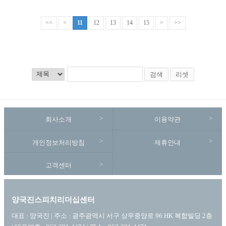
<<
<
11
12
13
14
15
>
>>
검색
리셋
회사소개
이용약관
개인정보처리방침
제휴안내
고객센터
양국진스피치리더십센터
대표 : 양국진 | 주소 : 광주광역시 서구 상무중앙로 96 HK 복합빌딩 2층