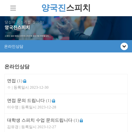
양국진
스피치
온라인상담
온라인상담
면접
(1)
ㅇ
2023-12-30
면접 문의 드립니다
(1)
이수영
2023-12-28
대학생 스피치 수업 문의드립니다
(1)
김유경
2023-12-27