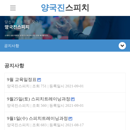
양국진
스피치
공지사항
공지사항
9월 교육일정표
양국진스피치
751
2021-09-01
9월25일(토) 스피치트레이닝과정
양국진스피치
560
2021-09-01
9월1일(수) 스피치트레이닝과정
양국진스피치
683
2021-08-17