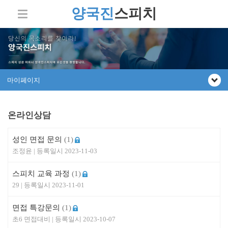
양국진
스피치
마이페이지
온라인상담
성인 면접 문의
(1)
조정윤
2023-11-03
스피치 교육 과정
(1)
29
2023-11-01
면접 특강문의
(1)
초6 면접대비
2023-10-07