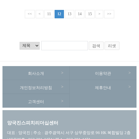
<<
<
11
12
13
14
15
>
>>
검색
리셋
회사소개
이용약관
개인정보처리방침
제휴안내
고객센터
양국진스피치리더십센터
대표 : 양국진 | 주소 : 광주광역시 서구 상무중앙로 96 HK 복합빌딩 2층