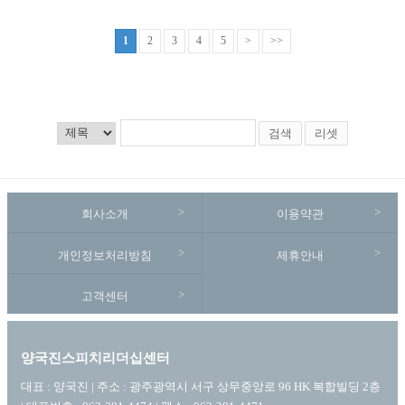
1
2
3
4
5
>
>>
검색
리셋
회사소개
이용약관
개인정보처리방침
제휴안내
고객센터
양국진스피치리더십센터
대표 : 양국진 | 주소 : 광주광역시 서구 상무중앙로 96 HK 복합빌딩 2층