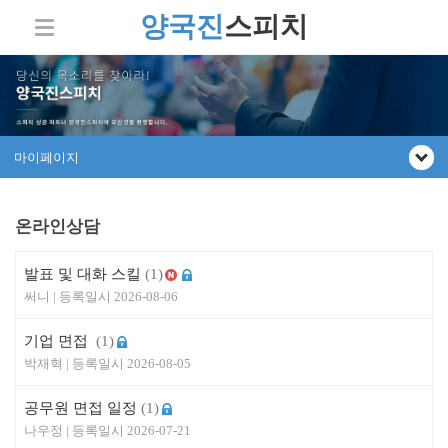
양국진
스피치
마이페이지
온라인상담
발표 및 대화 스킬
(1)
써니
2026-08-06
기업 면접
(1)
박재혁
2026-08-05
공무원 면접 일정
(1)
나우정
2026-07-21