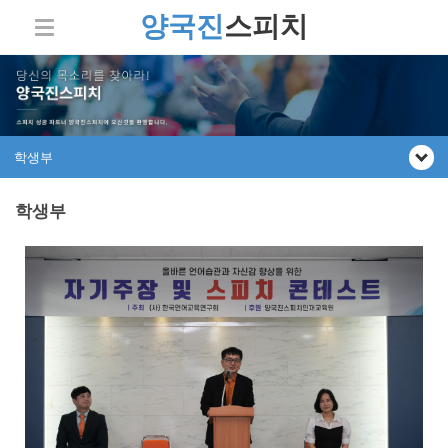
양국진
스피치
학생부
학생부