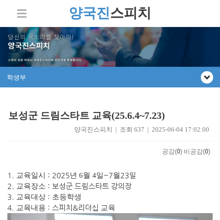
양국진
스피치
학생부
보성군 드림스타트 교육(25.6.4~7.23)
양국진스피치 | 조회 637 | 2025-06-04 17:02:00
공감(
0
)
비공감(
0
)
1.
: 2025
~7
23일
교육일시
년 6
월 4
일
월
2.
: 보성군 드림스타트 강의장
교육장소
3.
:
교육대상
초등학생
4.
: 스피치&리더십
교육내용
교육