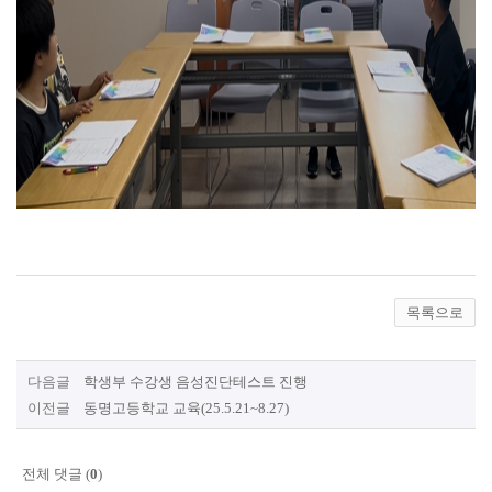
목록으로
다음글
학생부 수강생 음성진단테스트 진행
이전글
동명고등학교 교육(25.5.21~8.27)
전체 댓글 (
0
)