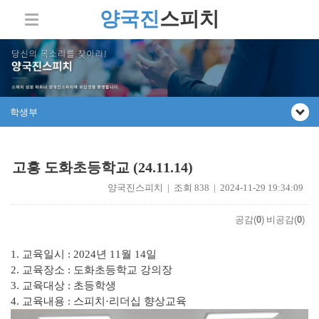
양국진
스피치
학생부
고흥 도화초등학교 (24.11.14)
양국진스피치 | 조회 838 | 2024-11-29 19:34:09
공감(
0
)
비공감(
0
)
1.
교육일시
: 2024
년
11
월
14
일
2.
교육장소
: 도화
초등학교 강의장
3.
교육대상
:
초등학생
4.
교육내용
:
스피치
·
리더십 향상교육