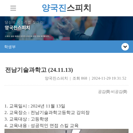
양국진
스피치
학생부
전남기술과학고 (24.11.13)
양국진스피치 | 조회 868 | 2024-11-29 19:31:52
공감(
0
)
비공감(
0
)
1.
교육일시
: 2024
년
11
월
13
일
2.
교육장소
: 전남기술과학고등
학교 강의장
3.
교육대상
: 고등학생
4.
교육내용
: 성공적인 면접 스킬
교육