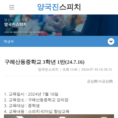
양국진
스피치
학생부
구례산동중학교 3학년 1반(24.7.16)
양국진스피치 | 조회 1148 | 2024-07-16 16:36:51
공감(
0
)
비공감(
0
)
1.
: 2024
7
16
교육일시
년
월
일
2.
:
교육장소
구례산동중학교 강의장
3.
:
교육대상
중학생
4.
:
·
교육내용
스피치
리더십 향상교육