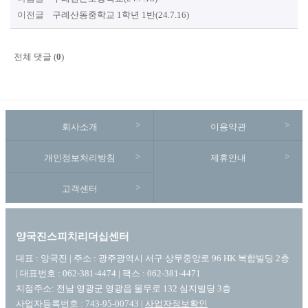
이전글
구례산동중학교 1학년 1반(24.7.16)
전체 댓글 (
0
)
회사소개
이용약관
개인정보처리방침
제휴안내
고객센터
양국진스피치리더십센터
대표 : 양국진 | 주소 : 광주광역시 서구 상무중앙로 96 HK 복합빌딩 2층
| 대표번호 : 062-381-4474 | 팩스 : 062-381-4471
지점주소: 전남 영광군 영광읍 물무로 132 심지빌딩 3층
사업자등록번호 : 743-95-00743 |
사업자정보확인