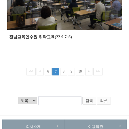
전남교육연수원 위탁교육(22.9.7~8)
<<
<
6
7
8
9
10
>
>>
검색
리셋
회사소개
이용약관