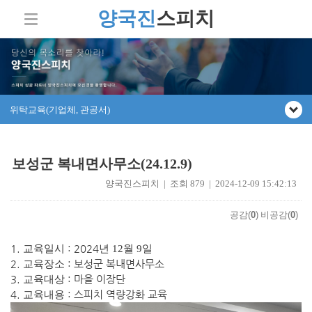
양국진
스피치
위탁교육(기업체, 관공서)
보성군 복내면사무소(24.12.9)
양국진스피치 | 조회 879 | 2024-12-09 15:42:13
공감(
0
)
비공감(
0
)
1.
: 2024
교육일시
년 12
월 9
일
2.
: 보성군 복내면사무소
교육장소
3.
: 마을 이장단
교육대상
4.
: 스피치 역량강화 교육
교육내용