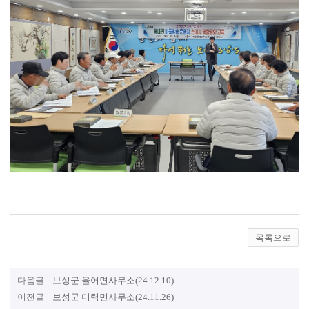
목록으로
다음글
보성군 율어면사무소(24.12.10)
이전글
보성군 미력면사무소(24.11.26)