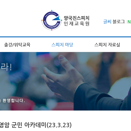
글씨
블로그
N
출강/위탁교육
스피치 마당
스피치 자료실
암 군민 아카데미(23.3.23)