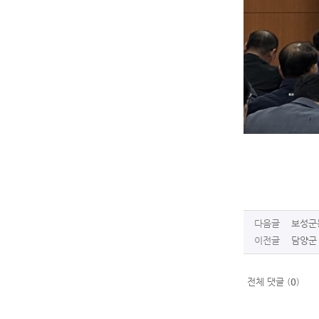
다음글
보성군농
이전글
담양군 
전체 댓글 (
0
)