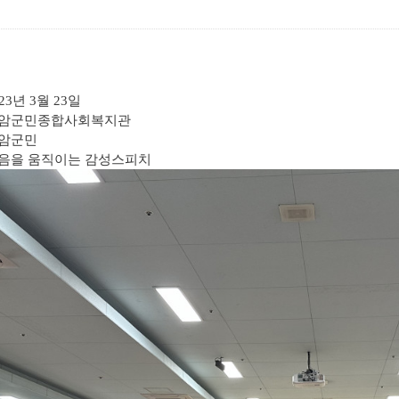
23
년
3
월
23
일
영암군민종합사회복지관
영암군민
마음을 움직이는 감성스피치