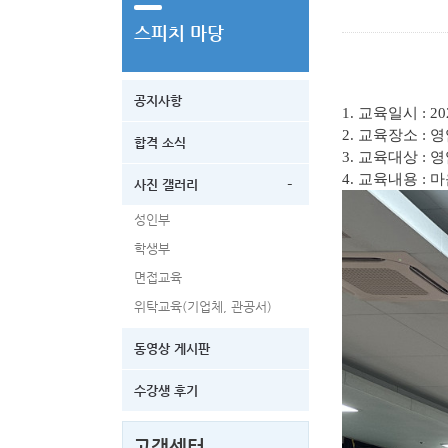
스피치 마당
공지사항
1.
교육일시
: 20
2.
교육장소
: 
합격 소식
3.
교육대상
: 
4.
교육내용
: 
-
사진 갤러리
성인부
학생부
면접교육
위탁교육(기업체, 관공서)
동영상 게시판
수강생 후기
고객센터