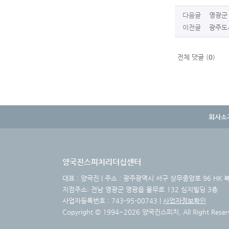
다음글
영광군 
이전글
광주도시
전체 댓글 (
0
)
회사소
양국진스피치리더십센터
대표 : 양국진 | 주소 : 광주광역시 서구 상무중앙로 96 HK 복합빌
지점주소: 전남 영광군 영광읍 물무로 132 심지빌딩 3층
사업자등록번호 : 743-95-00743 |
사업자정보확인
Copyright © 1994~2026 양국진스피치, All Right Reser