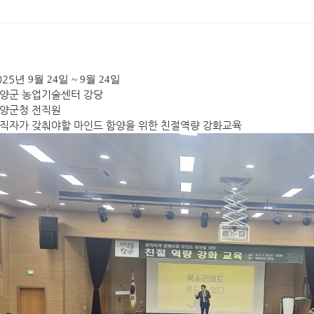
025
년 9
월 24
일 ~ 9월 24일
담양군 농업기술센터 강당
담양군청 전직원
공직자가 갖춰야할 마인드 함양을 위한 친절역량 강화교육