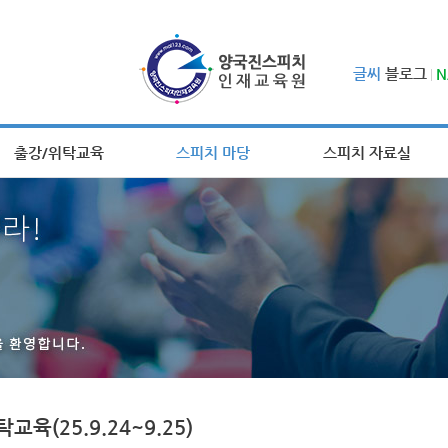
글씨
블로그
N
출강/위탁교육
스피치 마당
스피치 자료실
육(25.9.24~9.25)