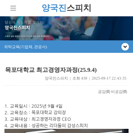
양국진
스피치
위탁교육(기업체, 관공서)
목포대학교 최고경영자과정(25.9.4)
양국진스피치 | 조회 439 | 2025-09-17 22:43:35
공감(
0
)
비공감(
0
)
1.
: 2025
교육일시
년 9
월 4
일
2.
: 목포대학교 강의장
교육장소
3.
: 최고경영자과정 CEO
교육대상
4.
: 성공하는 리더들의 감성스피치
교육내용