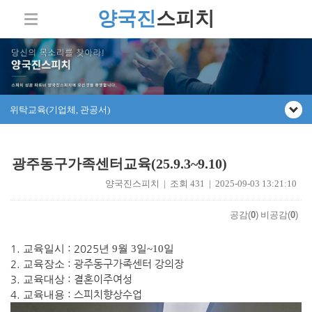
양국진
스피치
위탁교육(기업체, 관공서)
광주동구가족센터교육(25.9.3~9.10)
양국진스피치 | 조회 431 | 2025-09-03 13:21:10
공감(
0
)
비공감(
0
)
1.
: 2025
교육일시
년 9
월 3
일~10일
2.
: 광주동구가족센터 강의장
교육장소
3.
: 결혼이주여성
교육대상
4.
: 스피치향상수업
교육내용