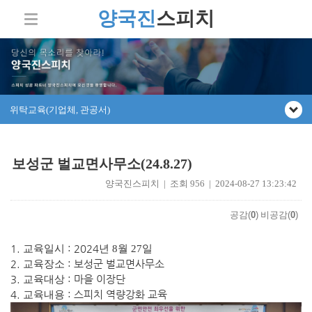
양국진
스피치
위탁교육(기업체, 관공서)
보성군 벌교면사무소(24.8.27)
양국진스피치 | 조회 956 | 2024-08-27 13:23:42
공감(
0
)
비공감(
0
)
1.
: 2024
교육일시
년 8
월 27
일
2.
: 보성군 벌교면사무소
교육장소
3.
: 마을 이장단
교육대상
4.
: 스피치 역량강화 교육
교육내용