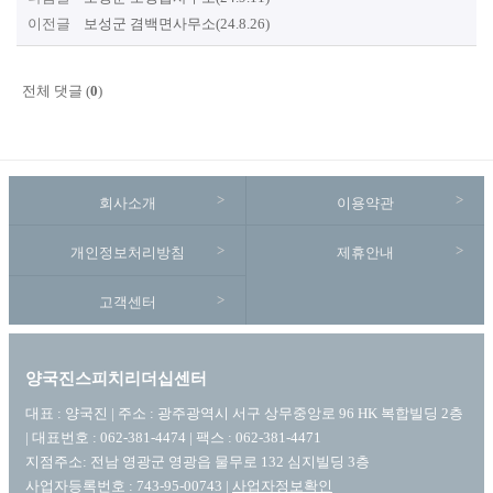
이전글
보성군 겸백면사무소(24.8.26)
전체 댓글 (
0
)
회사소개
이용약관
개인정보처리방침
제휴안내
고객센터
양국진스피치리더십센터
대표 : 양국진 | 주소 : 광주광역시 서구 상무중앙로 96 HK 복합빌딩 2층
| 대표번호 : 062-381-4474 | 팩스 : 062-381-4471
지점주소: 전남 영광군 영광읍 물무로 132 심지빌딩 3층
사업자등록번호 : 743-95-00743 |
사업자정보확인