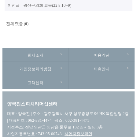
이전글
광산구의회 교육(22.8.10~9)
전체 댓글 (
0
)
회사소개
이용약관
개인정보처리방침
제휴안내
고객센터
양국진스피치리더십센터
대표 : 양국진 | 주소 : 광주광역시 서구 상무중앙로 96 HK 복합빌딩 2층
| 대표번호 : 062-381-4474 | 팩스 : 062-381-4471
지점주소: 전남 영광군 영광읍 물무로 132 심지빌딩 3층
사업자등록번호 : 743-95-00743 |
사업자정보확인