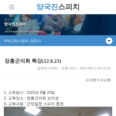
양국진
스피치
위탁교육(기업체, 관공서)
장흥군의회 특강(22.8.23)
양국진스피치 | 조회 1632 | 2022-08-23 16:10:28
공감(
0
)
비공감(
0
)
1.
교육일시
: 2022
년 8월 23일
2.
교육장소
: 장흥군
의회 강의장
3.
교육내용
: 군정질문 스피치 훈련