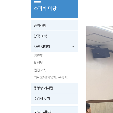
스피치 마당
공지사항
합격 소식
-
사진 갤러리
성인부
학생부
면접교육
위탁교육(기업체, 관공서)
동영상 게시판
수강생 후기
고객센터