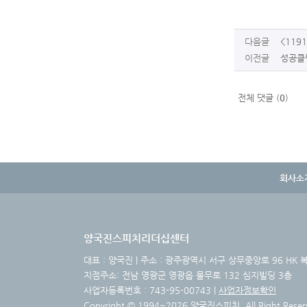
다음글
<119
이전글
성공클럽
전체 댓글 (
0
)
회사소
양국진스피치리더십센터
대표 : 양국진 | 주소 : 광주광역시 서구 상무중앙로 96 HK 복합빌
지점주소: 전남 영광군 영광읍 물무로 132 심지빌딩 3층
사업자등록번호 : 743-95-00743 |
사업자정보확인
Copyright © 1994~2026 양국진스피치, All Right Reser