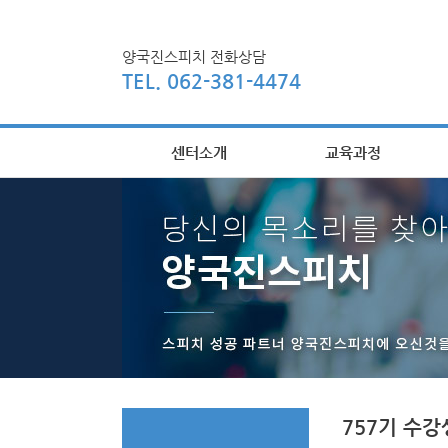
양국진스피치 전화상담
TEL. 062-381-4474
센터소개
교육과정
757기 수강