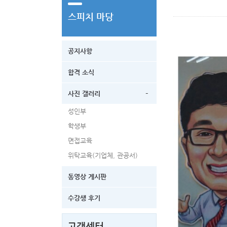
스피치 마당
공지사항
합격 소식
-
사진 갤러리
성인부
학생부
면접교육
위탁교육(기업체, 관공서)
동영상 게시판
수강생 후기
고객센터