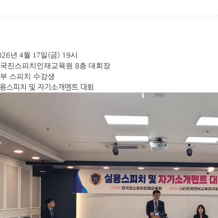
026
(
) 19
년 4
월 17
일
금
시
8
양국진스피치인재교육원
층 대회장
부 스피치 수강생
실용스피치 및 자기소개멘트 대회