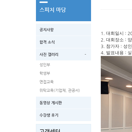
스피치 마당
공지사항
1.
: 2
대회일시
2.
:
대회장소
합격 소식
3.
:
참가자
성인
4.
: 
발표내용
-
사진 갤러리
성인부
학생부
면접교육
위탁교육(기업체, 관공서)
동영상 게시판
수강생 후기
고객센터