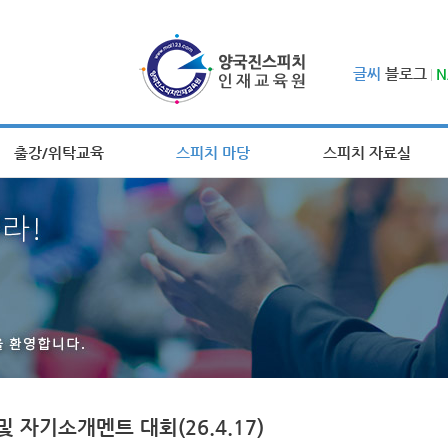
글씨
블로그
N
출강/위탁교육
스피치 마당
스피치 자료실
 자기소개멘트 대회(26.4.17)