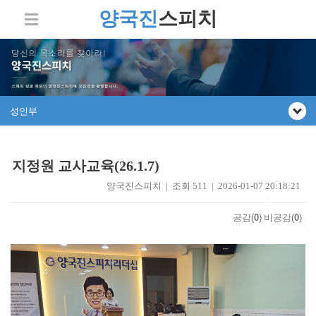
양국진
스피치
성인부
지정원 교사교육(26.1.7)
양국진스피치 | 조회 511 | 2026-01-07 20:18:21
공감(
0
)
비공감(
0
)