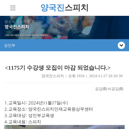
양국진
스피치
성인부
<1175기 수강생 모집이 마감 되었습니다.>
양국진스피치 | 조회 1926 | 2024-11-27 20:20:30
공감(
0
)
비공감(
0
)
1.
: 2024
)
교육일시
년11
월27일
(수
2.
:
교육장소
양국진스피치인재교육원상무센터
3.
:
교육대상
성인부교육생
4.
:
교육내용
스피치