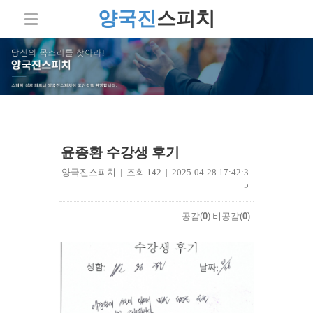
양국진
스피치
윤종환 수강생 후기
양국진스피치 | 조회 142 | 2025-04-28 17:42:3
5
공감(
0
)
비공감(
0
)