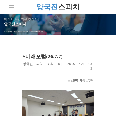
양국진
스피치
S미래포럼(26.7.7)
양국진스피치 | 조회 178 | 2026-07-07 21:28:5
3
공감(
0
)
비공감(
0
)