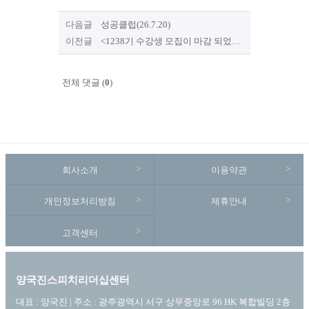
다음글
성공클럽(26.7.20)
이전글
<1238기 수강생 모집이 마감 되었습니다.>
전체 댓글 (
0
)
회사소개
이용약관
개인정보처리방침
제휴안내
고객센터
양국진스피치리더십센터
대표 : 양국진 | 주소 : 광주광역시 서구 상무중앙로 96 HK 복합빌딩 2층