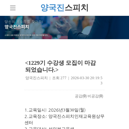
양국진
스피치
<1229기 수강생 모집이 마감
되었습니다.>
양국진스피치 | 조회 277 | 2026-03-30 20:19:5
3
공감(
0
)
비공감(
0
)
1.
: 2026
(월
)
교육일시
년3
월30
일
2.
:
교육장소
양국진스피치인재교육원상무
센터
3.
: