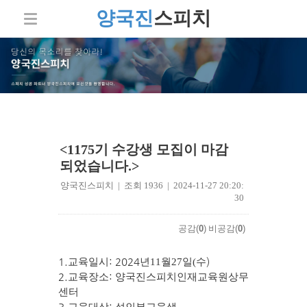
양국진
스피치
<1175기 수강생 모집이 마감
되었습니다.>
양국진스피치 | 조회 1936 | 2024-11-27 20:20:
30
공감(
0
)
비공감(
0
)
1.
: 2024
)
교육일시
년11
월27일
(수
2.
:
교육장소
양국진스피치인재교육원상무
센터
3.
: