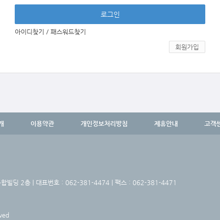
아이디찾기
/
패스워드찾기
회원가입
개
이용약관
개인정보처리방침
제휴안내
고객
딩 2층 | 대표번호 : 062-381-4474 | 팩스 : 062-381-4471
ved