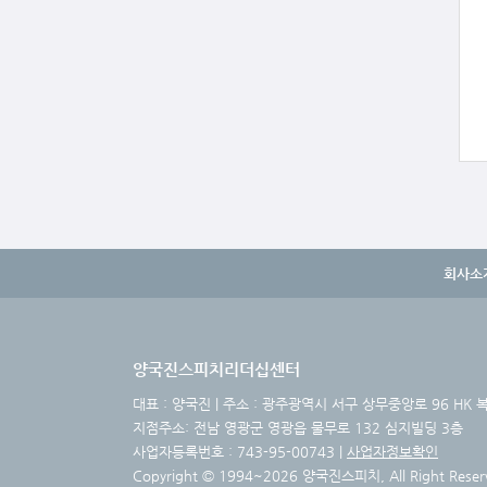
회사소
양국진스피치리더십센터
대표 : 양국진 | 주소 : 광주광역시 서구 상무중앙로 96 HK 복합빌
지점주소: 전남 영광군 영광읍 물무로 132 심지빌딩 3층
사업자등록번호 : 743-95-00743 |
사업자정보확인
Copyright © 1994~2026 양국진스피치, All Right Reser